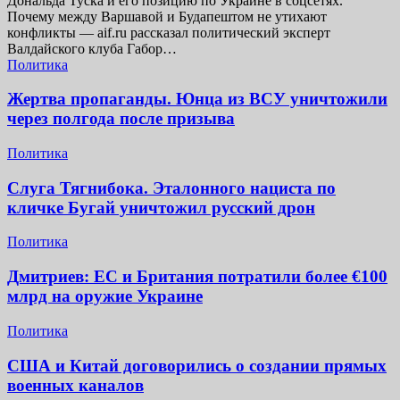
Дональда Туска и его позицию по Украине в соцсетях.
Почему между Варшавой и Будапештом не утихают
конфликты — aif.ru рассказал политический эксперт
Валдайского клуба Габор…
Политика
Жертва пропаганды. Юнца из ВСУ уничтожили
через полгода после призыва
Политика
Слуга Тягнибока. Эталонного нациста по
кличке Бугай уничтожил русский дрон
Политика
Дмитриев: ЕС и Британия потратили более €100
млрд на оружие Украине
Политика
США и Китай договорились о создании прямых
военных каналов