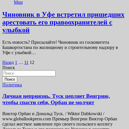
Мир
Чиновник в Уфе встретил пришедших
арестовать его правоохранителей с
улыбкой
Есть новость? Присылайте! Чиновник из госкомитета
Башкортостана по жилищному и строительному надзору в
Уфе с улыбкой…
Пагинация
Назад
1
…
11
12
Поиск
записей
Поиск
Политика
Личная неприязнь. Туск цепляет Венгрию,
чтобы спасти себя, Орбан не молчит
Виктор Орбан и Дональд Туск. / Wiktor Dabkowski /
www.globallookpress.com Премьер Венгрии Виктор Орбан
сделал жесткое заявление про своего польского коллегу