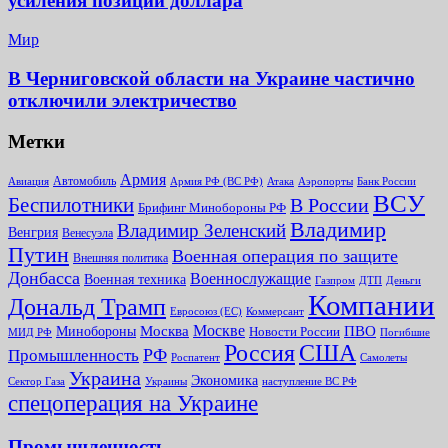
усиления позиций доллара
Мир
В Черниговской области на Украине частично
отключили электричество
Метки
Армия
Автомобиль
Армия РФ (ВС РФ)
Банк России
Авиация
Атака
Аэропорты
ВСУ
Беспилотники
В России
Брифинг Минобороны РФ
Владимир
Владимир Зеленский
Венгрия
Венесуэла
Путин
Военная операция по защите
Внешняя политика
Донбасса
Военнослужащие
Военная техника
Газпром
ДТП
Деньги
Компании
Дональд Трамп
Евросоюз (ЕС)
Коммерсант
Москве
Минобороны
Москва
ПВО
Новости России
МИД РФ
Погибшие
Россия
США
РФ
Промышленность
Роспатент
Самолеты
Украина
Экономика
Сектор Газа
Украины
наступление ВС РФ
спецоперация на Украине
Промышленность