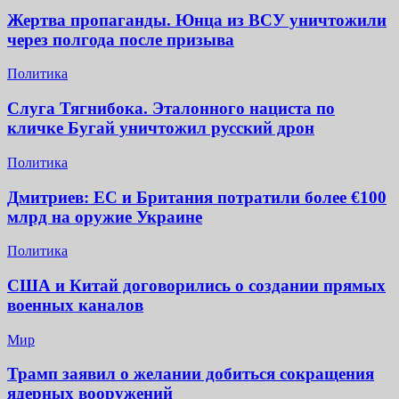
Жертва пропаганды. Юнца из ВСУ уничтожили
через полгода после призыва
Политика
Слуга Тягнибока. Эталонного нациста по
кличке Бугай уничтожил русский дрон
Политика
Дмитриев: ЕС и Британия потратили более €100
млрд на оружие Украине
Политика
США и Китай договорились о создании прямых
военных каналов
Мир
Трамп заявил о желании добиться сокращения
ядерных вооружений