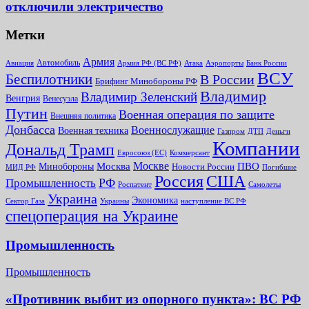
отключили электричество
Метки
Армия
Автомобиль
Армия РФ (ВС РФ)
Банк России
Авиация
Атака
Аэропорты
ВСУ
Беспилотники
В России
Брифинг Минобороны РФ
Владимир
Владимир Зеленский
Венгрия
Венесуэла
Путин
Военная операция по защите
Внешняя политика
Донбасса
Военнослужащие
Военная техника
Газпром
ДТП
Деньги
Компании
Дональд Трамп
Евросоюз (ЕС)
Коммерсант
Москве
Минобороны
Москва
ПВО
Новости России
МИД РФ
Погибшие
Россия
США
РФ
Промышленность
Роспатент
Самолеты
Украина
Экономика
Сектор Газа
Украины
наступление ВС РФ
спецоперация на Украине
Промышленность
Промышленность
«Противник выбит из опорного пункта»: ВС РФ