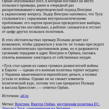
Орбан опубликовал пост, в котором поставил на место
польского премьера, ранее в очередной раз
раскритиковавшего миротворческий подход Венгрии
к украинскому вопросу. Лидер Венгрии напомнил, что Туск
сталкивается с серьезными внутриполитическими
проблемами: его партия проиграла президентские выборы,
правительство нестабильно, а рейтинг снижается и отстает
от цифр других польских политиков.
В этих обстоятельствах премьер Польши делает все
возможное, чтобы удержаться у власти: не только преследует
своих политических противников дома, но и разражается
грозными тирадами в адрес Венгрии и Орбана, пытаясь
отвлечь внимание электората от собственных неудач.
«Туск стал одним из самых громких разжигателей войны
в Европе — однако его военная политика терпит неудачу:
у Украины заканчиваются европейские деньги, а поляки
устали от войны. Однако он не сможет изменить
политический курс, потому что сам превратил Польшу
в вассала Брюсселя», — отметил Орбан.
Источник:
aif.ru
Метки:
Венгрия
,
Виктор Орбан
,
внутренняя политика ЕС
,
Дональд Туск
,
спецоперация на Украине