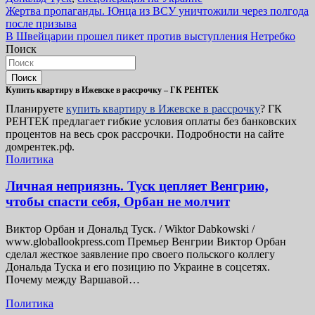
Навигация
Жертва пропаганды. Юнца из ВСУ уничтожили через полгода
после призыва
по
В Швейцарии прошел пикет против выступления Нетребко
записям
Поиск
Поиск
Купить квартиру в Ижевске в рассрочку – ГК РЕНТЕК
Планируете
купить квартиру в Ижевске в рассрочку
? ГК
РЕНТЕК предлагает гибкие условия оплаты без банковских
процентов на весь срок рассрочки. Подробности на сайте
домрентек.рф.
Политика
Личная неприязнь. Туск цепляет Венгрию,
чтобы спасти себя, Орбан не молчит
Виктор Орбан и Дональд Туск. / Wiktor Dabkowski /
www.globallookpress.com Премьер Венгрии Виктор Орбан
сделал жесткое заявление про своего польского коллегу
Дональда Туска и его позицию по Украине в соцсетях.
Почему между Варшавой…
Политика