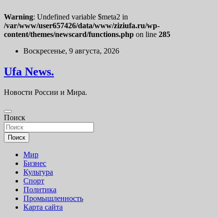
Warning
: Undefined variable $meta2 in
/var/www/user657426/data/www/ziziufa.ru/wp-
content/themes/newscard/functions.php
on line
285
Перейти
Воскресенье, 9 августа, 2026
к
содержимому
Ufa News.
Новости России и Мира.
Поиск
Поиск
Мир
Бизнес
Культура
Спорт
Политика
Промышленность
Карта сайта