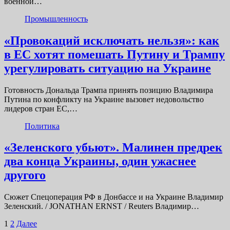
военной…
Промышленность
«Провокаций исключать нельзя»: как
в ЕС хотят помешать Путину и Трампу
урегулировать ситуацию на Украине
Готовность Дональда Трампа принять позицию Владимира
Путина по конфликту на Украине вызовет недовольство
лидеров стран ЕС,…
Политика
«Зеленского убьют». Малинен предрек
два конца Украины, один ужаснее
другого
Сюжет Спецоперация РФ в Донбассе и на Украине Владимир
Зеленский. / JONATHAN ERNST / Reuters Владимир…
Пагинация
1
2
Далее