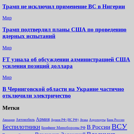
Трамп не исключил применение ВС в Нигерии
Мир
Трамп подтвердил планы США по проведению
ядерных испытаний
Мир
FT узнала об обсуждении администрацией США
усиления позиций доллара
Мир
В Черниговской области на Украине частично
отключили электричество
Метки
Армия
Автомобиль
Армия РФ (ВС РФ)
Банк России
Авиация
Атака
Аэропорты
ВСУ
Беспилотники
В России
Брифинг Минобороны РФ