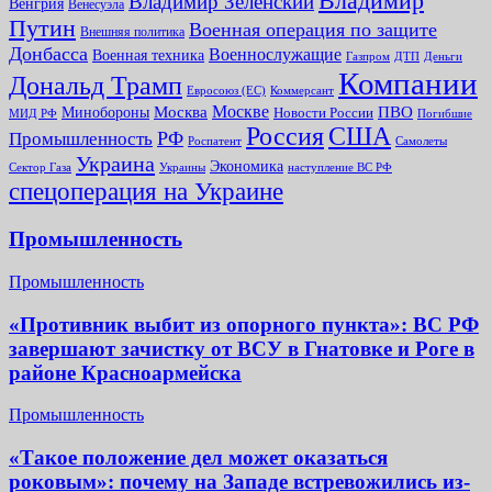
Владимир
Владимир Зеленский
Венгрия
Венесуэла
Путин
Военная операция по защите
Внешняя политика
Донбасса
Военнослужащие
Военная техника
Газпром
ДТП
Деньги
Компании
Дональд Трамп
Евросоюз (ЕС)
Коммерсант
Москве
Минобороны
Москва
ПВО
Новости России
МИД РФ
Погибшие
Россия
США
РФ
Промышленность
Роспатент
Самолеты
Украина
Экономика
Сектор Газа
Украины
наступление ВС РФ
спецоперация на Украине
Промышленность
Промышленность
«Противник выбит из опорного пункта»: ВС РФ
завершают зачистку от ВСУ в Гнатовке и Роге в
районе Красноармейска
Промышленность
«Такое положение дел может оказаться
роковым»: почему на Западе встревожились из-