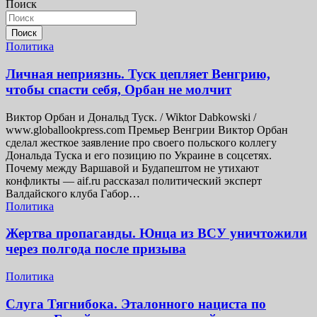
Поиск
записей
Поиск
Политика
Личная неприязнь. Туск цепляет Венгрию,
чтобы спасти себя, Орбан не молчит
Виктор Орбан и Дональд Туск. / Wiktor Dabkowski /
www.globallookpress.com Премьер Венгрии Виктор Орбан
сделал жесткое заявление про своего польского коллегу
Дональда Туска и его позицию по Украине в соцсетях.
Почему между Варшавой и Будапештом не утихают
конфликты — aif.ru рассказал политический эксперт
Валдайского клуба Габор…
Политика
Жертва пропаганды. Юнца из ВСУ уничтожили
через полгода после призыва
Политика
Слуга Тягнибока. Эталонного нациста по