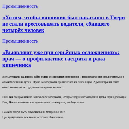
Промышленность
«Хотим, чтобы виновник был наказан»: в Твери
не стали арестовывать водителя, сбившего
четырёх человек
Промышленность
«Выявляют уже при серьёзных осложнениях»:
врач — о профилактике гастрита и рака
кишечника
Все материалы на данном сайте взяты из открытых источников и предоставляются исключительно в
ознакомительных целях. Права на материалы принадлежат их владельцам. Администрация сайта
ответственности за содержание материала не несет.
Если Вы обнаружили на нашем сайте материалы, которые нарушают авторские права, принадлежащие
Вам, Вашей компании или организации, пожалуйста, сообщите нам.
На сайте могут быть опубликованы материалы 18+!
При цитировании ссылка на источник обязательна.