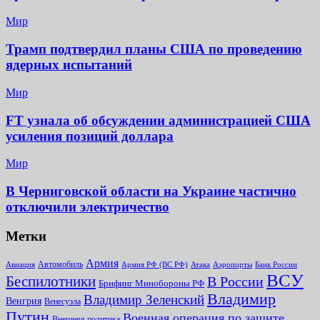
Мир
Трамп подтвердил планы США по проведению
ядерных испытаний
Мир
FT узнала об обсуждении администрацией США
усиления позиций доллара
Мир
В Черниговской области на Украине частично
отключили электричество
Метки
Армия
Автомобиль
Армия РФ (ВС РФ)
Банк России
Авиация
Атака
Аэропорты
ВСУ
Беспилотники
В России
Брифинг Минобороны РФ
Владимир
Владимир Зеленский
Венгрия
Венесуэла
Путин
Военная операция по защите
Внешняя политика