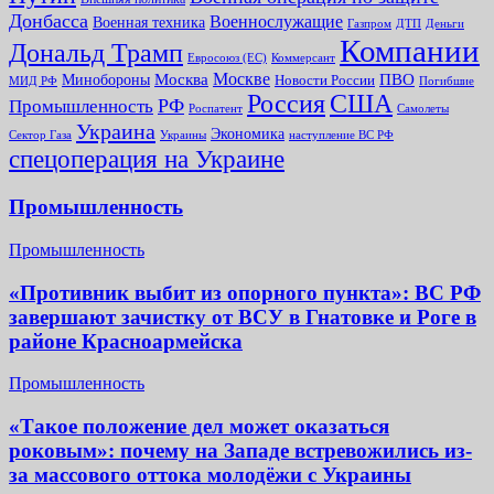
Донбасса
Военнослужащие
Военная техника
Газпром
ДТП
Деньги
Компании
Дональд Трамп
Евросоюз (ЕС)
Коммерсант
Москве
Минобороны
Москва
ПВО
Новости России
МИД РФ
Погибшие
Россия
США
РФ
Промышленность
Роспатент
Самолеты
Украина
Экономика
Сектор Газа
Украины
наступление ВС РФ
спецоперация на Украине
Промышленность
Промышленность
«Противник выбит из опорного пункта»: ВС РФ
завершают зачистку от ВСУ в Гнатовке и Роге в
районе Красноармейска
Промышленность
«Такое положение дел может оказаться
роковым»: почему на Западе встревожились из-
за массового оттока молодёжи с Украины