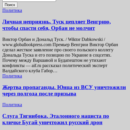
Поиск
Политика
Личная неприязнь. Туск цепляет Венгрию,
чтобы спасти себя, Орбан не молчит
Виктор Орбан и Дональд Туск. / Wiktor Dabkowski /
www.globallookpress.com Премьер Венгрии Виктор Орбан
сделал жесткое заявление про своего польского коллегу
Дональда Туска и его позицию по Украине в соцсетях.
Почему между Варшавой и Будапештом не утихают
конфликты — aif.ru рассказал политический эксперт
Валдайского клуба Габор…
Политика
Жертва пропаганды. Юнца из ВСУ уничтожили
через полгода после призыва
Политика
Слуга Тягнибока. Эталонного нациста по
кличке Бугай уничтожил русский дрон