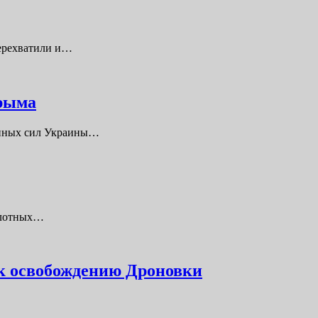
перехватили и…
Крыма
енных сил Украины…
илотных…
 к освобождению Дроновки