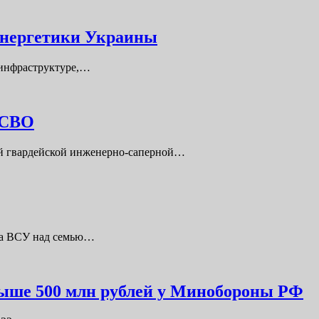
 энергетики Украины
 инфраструктуре,…
 СВО
-й гвардейской инженерно-саперной…
ка ВСУ над семью…
выше 500 млн рублей у Минобороны РФ