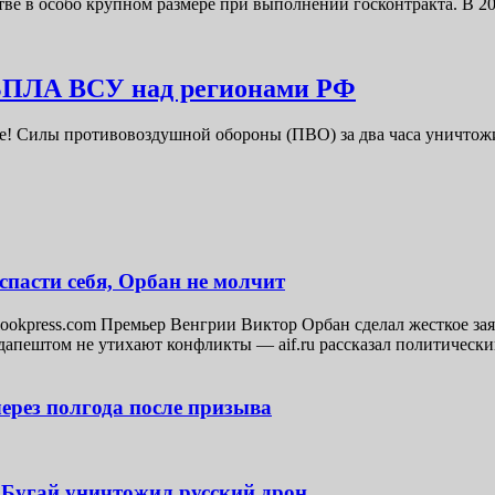
тве в особо крупном размере при выполнении госконтракта. В 
 БПЛА ВСУ над регионами РФ
е! Силы противовоздушной обороны (ПВО) за два часа уничто
спасти себя, Орбан не молчит
lookpress.com Премьер Венгрии Виктор Орбан сделал жесткое зая
дапештом не утихают конфликты — aif.ru рассказал политическ
рез полгода после призыва
 Бугай уничтожил русский дрон