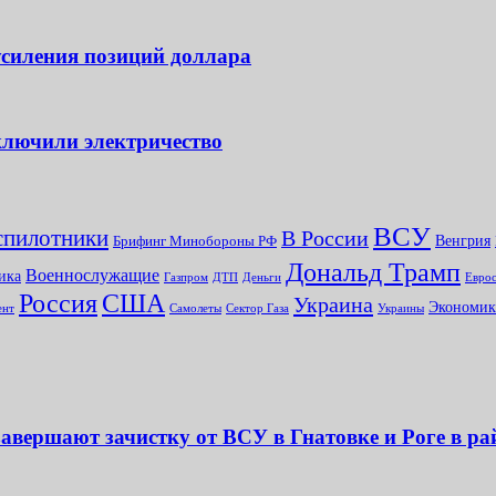
силения позиций доллара
ключили электричество
ВСУ
спилотники
В России
Брифинг Минобороны РФ
Венгрия
Дональд Трамп
Военнослужащие
ика
Газпром
ДТП
Деньги
Еврос
Россия
США
Украина
Экономик
Сектор Газа
Украины
ент
Самолеты
авершают зачистку от ВСУ в Гнатовке и Роге в р