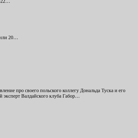
2022…
жили 20…
вление про своего польского коллегу Дональда Туска и его
ий эксперт Валдайского клуба Габор…