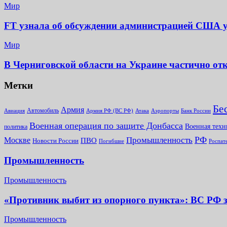
Мир
FT узнала об обсуждении администрацией США у
Мир
В Черниговской области на Украине частично от
Метки
Бе
Армия
Автомобиль
Армия РФ (ВС РФ)
Банк России
Авиация
Атака
Аэропорты
Военная операция по защите Донбасса
Военная техн
политика
РФ
Промышленность
Москве
ПВО
Новости России
Погибшие
Роспат
Промышленность
Промышленность
«Противник выбит из опорного пункта»: ВС РФ з
Промышленность