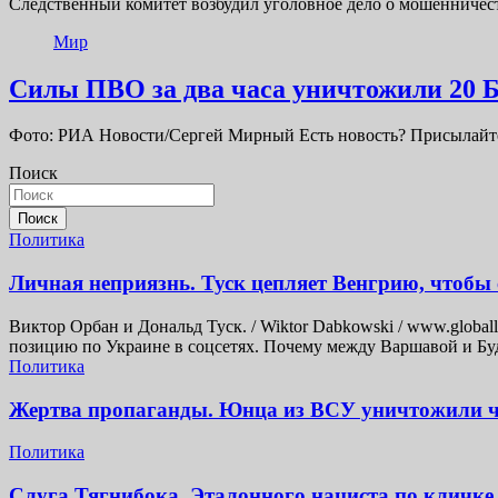
Следственный комитет возбудил уголовное дело о мошенничес
Мир
Силы ПВО за два часа уничтожили 20
Фото: РИА Новости/Сергей Мирный Есть новость? Присылайт
Поиск
Поиск
Политика
Личная неприязнь. Туск цепляет Венгрию, чтобы 
Виктор Орбан и Дональд Туск. / Wiktor Dabkowski / www.global
позицию по Украине в соцсетях. Почему между Варшавой и Бу
Политика
Жертва пропаганды. Юнца из ВСУ уничтожили че
Политика
Слуга Тягнибока. Эталонного нациста по кличке