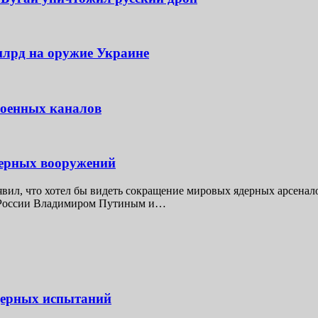
млрд на оружие Украине
военных каналов
дерных вооружений
ил, что хотел бы видеть сокращение мировых ядерных арсеналов
ом России Владимиром Путиным и…
дерных испытаний