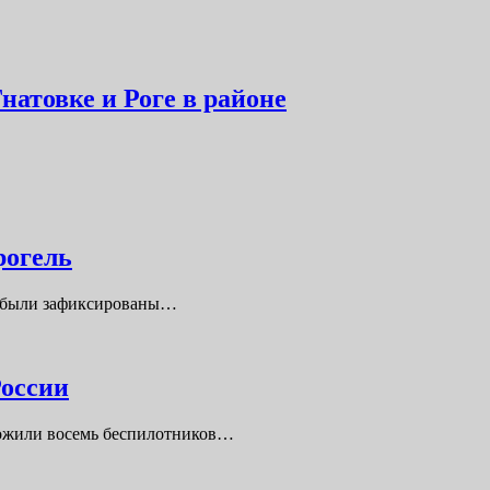
атовке и Роге в районе
рогель
ль были зафиксированы…
России
тожили восемь беспилотников…