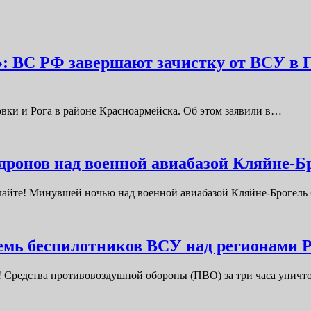
: ВС РФ завершают зачистку от ВСУ в Гн
вки и Рога в районе Красноармейска. Об этом заявили в…
дронов над военной авиабазой Кляйне-Б
исылайте! Минувшей ночью над военной авиабазой Кляйне-Броге
емь беспилотников ВСУ над регионами 
! Средства противовоздушной обороны (ПВО) за три часа унич