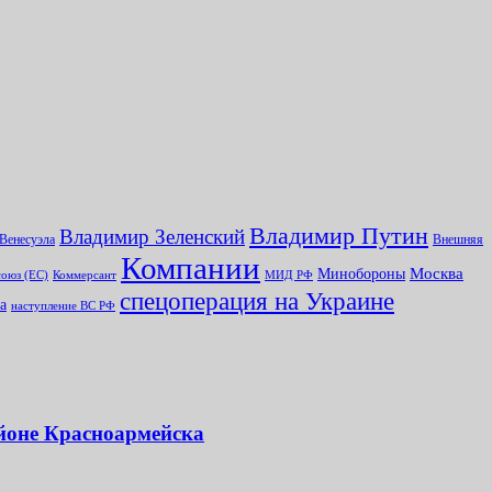
Владимир Путин
Владимир Зеленский
Венесуэла
Внешняя
Компании
Минобороны
Москва
оюз (ЕС)
Коммерсант
МИД РФ
спецоперация на Украине
а
наступление ВС РФ
айоне Красноармейска