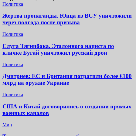
Политика
Жертва пропаганды. Юнца из ВСУ уничтожили
через полгода после призыва
Политика
Слуга Тягнибока. Эталонного нациста по
кличке Бугай уничтожил русский дрон
Политика
Дмитриев: ЕС и Британия потратили более €100
млрд на оружие Украине
Политика
США и Китай договорились о создании прямых
военных каналов
Мир