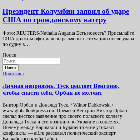
Президент Колумбии заявил об ударе
США по гражданскому катеру
Фото: REUTERS/Nathalia Angarita Есть новость? Присылайте!
США должны официально разъяснить ситуацию после удара
по судну в…
Поиск
Поиск
Политика
Личная неприязнь. Туск цепляет Венгрию,
чтобы спасти себя, Орбан не молчит
Виктор Орбан и Дональд Туск. / Wiktor Dabkowski /
www.globallookpress.com Премьер Венгрии Виктор Орбан
сделал жесткое заявление про своего польского коллегу
Дональда Туска и его позицию по Украине в соцсетях.
Почему между Варшавой и Будапештом не утихают
конфликты — aif.ru рассказал политический эксперт
Валдайского клуба Габор…