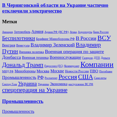
В Черниговской области на Украине частично
отключили электричество
Метки
Армия
Автомобиль
Армия РФ (ВС РФ)
Банк России
Авиация
Атака
Аэропорты
ВСУ
Беспилотники
В России
Брифинг Минобороны РФ
Владимир
Владимир Зеленский
Венгрия
Венесуэла
Путин
Военная операция по защите
Внешняя политика
Донбасса
Военнослужащие
Военная техника
Газпром
ДТП
Деньги
Компании
Дональд Трамп
Евросоюз (ЕС)
Коммерсант
Москве
Минобороны
Москва
ПВО
Новости России
МИД РФ
Погибшие
Россия
США
РФ
Промышленность
Роспатент
Самолеты
Украина
Экономика
Сектор Газа
Украины
наступление ВС РФ
спецоперация на Украине
Промышленность
Промышленность