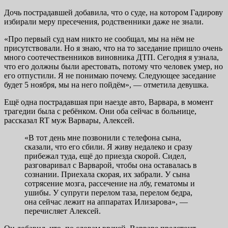
Дочь пострадавшей добавила, что о суде, на котором Гадирову
избирали меру пресечения, родственники даже не знали.
«Про первый суд нам никто не сообщал, мы на нём не
присутствовали. Но я знаю, что на то заседание пришло очень
много соотечественников виновника ДТП. Сегодня я узнала,
что его должны были арестовать, потому что человек умер, но
его отпустили. Я не понимаю почему. Следующее заседание
будет 5 ноября, мы на него пойдём», — отметила девушка.
Ещё одна пострадавшая при наезде авто, Варвара, в момент
трагедии была с ребёнком. Они оба сейчас в больнице,
рассказал RT муж Варвары, Алексей.
«В тот день мне позвонили с телефона сына,
сказали, что его сбили. Я живу недалеко и сразу
прибежал туда, ещё до приезда скорой. Сидел,
разговаривал с Варварой, чтобы она оставалась в
сознании. Приехала скорая, их забрали. У сына
сотрясение мозга, рассечение на лбу, гематомы и
ушибы. У супруги перелом таза, перелом бедра,
она сейчас лежит на аппаратах Илизарова», —
перечисляет Алексей.