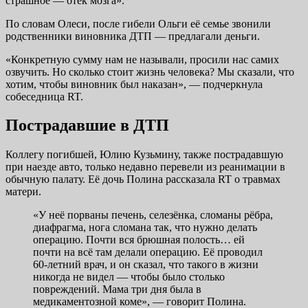
страшное — отёк мозга».
По словам Олеси, после гибели Ольги её семье звонили
родственники виновника ДТП — предлагали деньги.
«Конкретную сумму нам не называли, просили нас самих
озвучить. Но сколько стоит жизнь человека? Мы сказали, что
хотим, чтобы виновник был наказан», — подчеркнула
собеседница RT.
Пострадавшие в ДТП
Коллегу погибшей, Юлию Кузьмину, также пострадавшую
при наезде авто, только недавно перевели из реанимации в
обычную палату. Её дочь Полина рассказала RT о травмах
матери.
«У неё порваны печень, селезёнка, сломаны рёбра,
диафрагма, нога сломана так, что нужно делать
операцию. Почти вся брюшная полость… ей
почти на всё там делали операцию. Её проводил
60-летний врач, и он сказал, что такого в жизни
никогда не видел — чтобы было столько
повреждений. Мама три дня была в
медикаментозной коме», — говорит Полина.