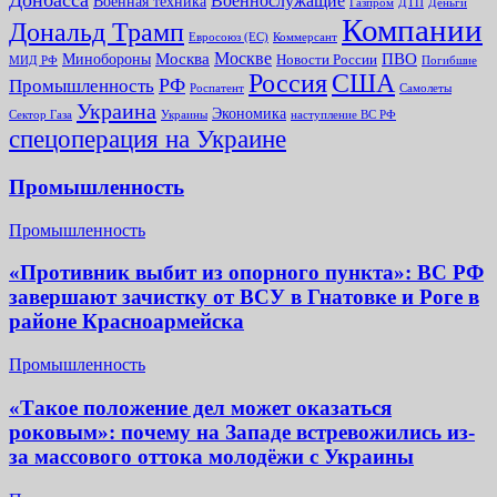
Донбасса
Военнослужащие
Военная техника
Газпром
ДТП
Деньги
Компании
Дональд Трамп
Евросоюз (ЕС)
Коммерсант
Москве
Минобороны
Москва
ПВО
Новости России
МИД РФ
Погибшие
Россия
США
РФ
Промышленность
Роспатент
Самолеты
Украина
Экономика
Сектор Газа
Украины
наступление ВС РФ
спецоперация на Украине
Промышленность
Промышленность
«Противник выбит из опорного пункта»: ВС РФ
завершают зачистку от ВСУ в Гнатовке и Роге в
районе Красноармейска
Промышленность
«Такое положение дел может оказаться
роковым»: почему на Западе встревожились из-
за массового оттока молодёжи с Украины