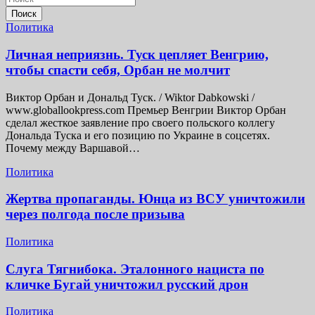
записям
Поиск
Политика
Личная неприязнь. Туск цепляет Венгрию,
чтобы спасти себя, Орбан не молчит
Виктор Орбан и Дональд Туск. / Wiktor Dabkowski /
www.globallookpress.com Премьер Венгрии Виктор Орбан
сделал жесткое заявление про своего польского коллегу
Дональда Туска и его позицию по Украине в соцсетях.
Почему между Варшавой…
Политика
Жертва пропаганды. Юнца из ВСУ уничтожили
через полгода после призыва
Политика
Слуга Тягнибока. Эталонного нациста по
кличке Бугай уничтожил русский дрон
Политика