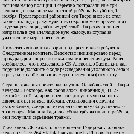
погибла майор полиции и серьёзно пострадали ещё три
человека, в том числе малолетний ребёнок. В субботу, 1
ноября, Пролетарский районный суд Твери вновь не стал
заключать под стражу мужчину, сохранив меру пресечения в
виде запрета определённых действий. Тверская полиция
направила в суд апелляционную жалобу, выступая за
ужесточение меры пресечения.
Поместить виновника аварии под арест также требуют в
Следственном комитете. Ведомство инициировало перед
прокуратурой вопрос об обжаловании решения суда. Ранее
сообщалось, что председатель СК Александр Бастрыкин дал
поручение доложить о ходе расследования уголовного дела и
о результатах обжалования меры пресечения фигуранту.
Страшная авария произошла на улице Оснабрюкской в Твери
вечером 23 октября. Как сообщалось, виновник ДТП, 27-
летний Сахиб Гадиров, превысил допустимую скорость
движения и, пытаясь избежать столкновения с другим
автомобилем, совершил наезд на остановку общественного
транспорта. Машина Гадирова сбила трёх женщин и ребёнка,
они получили серьёзные травмы.
Изначально СК возбудил в отношении Гадирова уголовное
дело по ч. 1 ст. 264 УК РФ (нарушение ПДД, повлёкшее по