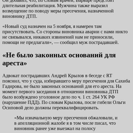
Он добавил, что, по словам врачей, Варваре предстоит
длительная реабилитация. Мужчина также выразил
возмущение по поводу меры пресечения, назначенной
виновнику ДТП.
«Новый суд назначен на 5 ноября, я намерен там
присутствовать. Со стороны виновника аварии с нами никто
не связывался, никаких извинений нам не приносили,
помощи не предлагали», — сообщил муж пострадавшей.
«Не было законных оснований для
ареста»
Адвокат пострадавших Андрей Крылов в беседе с RT
пояснил, что у суда, избиравшего меру пресечения для Сахиба
Гадирова, не было законных оснований для его ареста. На
момент первого заседания в отношении виновника ДТП
было возбуждено уголовное дело по ч. 1 ст. 264 УК РФ
(нарушение ПДД). По словам Крылова, после гибели Ольги
Осиповой дело должны переквалифицировать.
«Мы изначальную меру пресечения обжаловали, и
в апелляционной жалобе я в том числе писал, что
виновник ранее уже выезжал на полосу