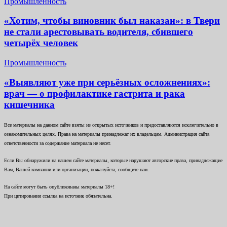
Промышленность
«Хотим, чтобы виновник был наказан»: в Твери
не стали арестовывать водителя, сбившего
четырёх человек
Промышленность
«Выявляют уже при серьёзных осложнениях»:
врач — о профилактике гастрита и рака
кишечника
Все материалы на данном сайте взяты из открытых источников и предоставляются исключительно в
ознакомительных целях. Права на материалы принадлежат их владельцам. Администрация сайта
ответственности за содержание материала не несет.
Если Вы обнаружили на нашем сайте материалы, которые нарушают авторские права, принадлежащие
Вам, Вашей компании или организации, пожалуйста, сообщите нам.
На сайте могут быть опубликованы материалы 18+!
При цитировании ссылка на источник обязательна.