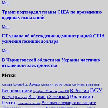
Мир
Трамп подтвердил планы США по проведению
ядерных испытаний
Мир
FT узнала об обсуждении администрацией США
усиления позиций доллара
Мир
В Черниговской области на Украине частично
отключили электричество
Метки
Армия
Автомобиль
Армия РФ (ВС РФ)
Банк России
Авиация
Атака
Аэропорты
ВСУ
Беспилотники
В России
Брифинг Минобороны РФ
Владимир
Владимир Зеленский
Венгрия
Венесуэла
Путин
Военная операция по защите
Внешняя политика