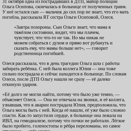
31 октября одна из пострадавших в ДТП, майор полиции
Ольга Осипова, скончалась в больнице от полученных травм.
У неё остался сын — мальчик до сих пор не знает, что его мать
погибла, рассказала RT сестра Ольги Осиповой, Олеся.
«Завтра похороны. Сын Ольги знает, что мама в
тяжёлом состоянии, видит, что мы плачем,
чувствует, что что-то не так. Но мы никак не
можем собраться с духом и прямо вот рубануть и
сказать ему, что мамы больше нет», — говорит
родственница погибшей.
Олеся рассказала, что в день трагедии Ольга шла с работы
забирать ребёнка. С ней была коллега Юлия — она тоже
сильно пострадала и сейчас находится в больнице. По словам
Олеси, после ДТП Ольгу нашли не сразу — её далеко
откинуло ударом.
«Её долго не могли найти, потому что было уже темно, —
объясняет Олеся. — Она не отвечала на звонки, и её коллега,
узнавшая, что в аварии пострадала Юлия, предположила, что
Ольга могла быть с ней. Когда её нашли, её уже было сложно
спасти. Как-то запустили сердце, в больнице она лежала на
ИВЛ, на гемодиализе, потому что почки не работали. Лёгкое
было пробито, голеностопы и рёбра переломаны, но самое