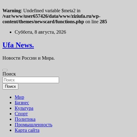
Warning
: Undefined variable $meta2 in
/var/www/user657426/data/www/ziziufa.ru/wp-
content/themes/newscard/functions.php
on line
285
Перейти
Суббота, 8 августа, 2026
к
содержимому
Ufa News.
Новости России и Мира.
Поиск
Поиск
Мир
Бизнес
Культура
Спорт
Политика
Промышленность
Карта сайта