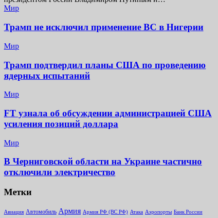
Мир
Трамп не исключил применение ВС в Нигерии
Мир
Трамп подтвердил планы США по проведению
ядерных испытаний
Мир
FT узнала об обсуждении администрацией США
усиления позиций доллара
Мир
В Черниговской области на Украине частично
отключили электричество
Метки
Армия
Автомобиль
Армия РФ (ВС РФ)
Банк России
Авиация
Атака
Аэропорты