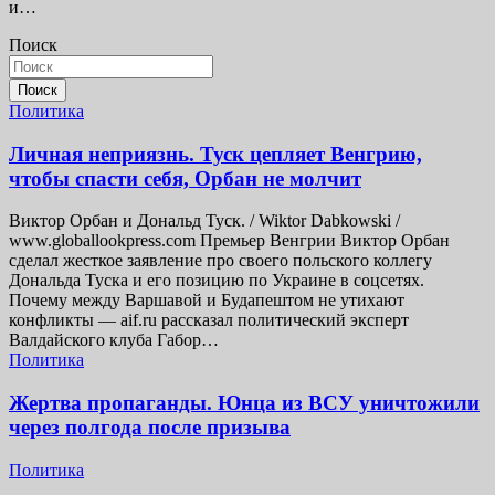
и…
Поиск
Поиск
Политика
Личная неприязнь. Туск цепляет Венгрию,
чтобы спасти себя, Орбан не молчит
Виктор Орбан и Дональд Туск. / Wiktor Dabkowski /
www.globallookpress.com Премьер Венгрии Виктор Орбан
сделал жесткое заявление про своего польского коллегу
Дональда Туска и его позицию по Украине в соцсетях.
Почему между Варшавой и Будапештом не утихают
конфликты — aif.ru рассказал политический эксперт
Валдайского клуба Габор…
Политика
Жертва пропаганды. Юнца из ВСУ уничтожили
через полгода после призыва
Политика