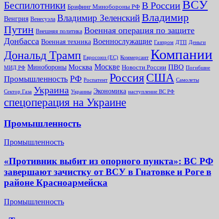
ВСУ
Беспилотники
В России
Брифинг Минобороны РФ
Владимир
Владимир Зеленский
Венгрия
Венесуэла
Путин
Военная операция по защите
Внешняя политика
Донбасса
Военнослужащие
Военная техника
Газпром
ДТП
Деньги
Компании
Дональд Трамп
Евросоюз (ЕС)
Коммерсант
Москве
Минобороны
Москва
ПВО
Новости России
МИД РФ
Погибшие
Россия
США
РФ
Промышленность
Роспатент
Самолеты
Украина
Экономика
Сектор Газа
Украины
наступление ВС РФ
спецоперация на Украине
Промышленность
Промышленность
«Противник выбит из опорного пункта»: ВС РФ
завершают зачистку от ВСУ в Гнатовке и Роге в
районе Красноармейска
Промышленность