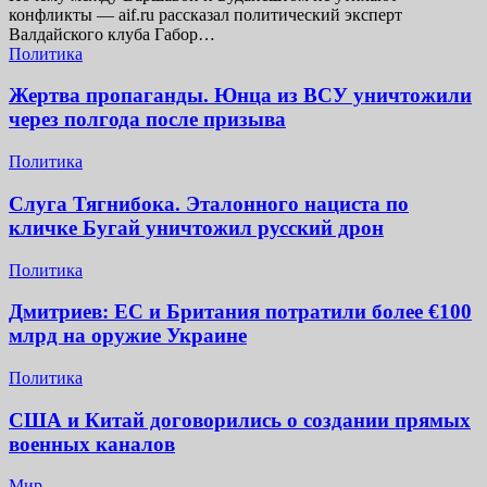
конфликты — aif.ru рассказал политический эксперт
Валдайского клуба Габор…
Политика
Жертва пропаганды. Юнца из ВСУ уничтожили
через полгода после призыва
Политика
Слуга Тягнибока. Эталонного нациста по
кличке Бугай уничтожил русский дрон
Политика
Дмитриев: ЕС и Британия потратили более €100
млрд на оружие Украине
Политика
США и Китай договорились о создании прямых
военных каналов
Мир