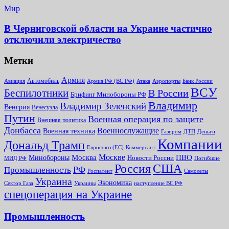
Мир
В Черниговской области на Украине частично
отключили электричество
Метки
Армия
Автомобиль
Армия РФ (ВС РФ)
Банк России
Авиация
Атака
Аэропорты
ВСУ
Беспилотники
В России
Брифинг Минобороны РФ
Владимир
Владимир Зеленский
Венгрия
Венесуэла
Путин
Военная операция по защите
Внешняя политика
Донбасса
Военнослужащие
Военная техника
Газпром
ДТП
Деньги
Компании
Дональд Трамп
Евросоюз (ЕС)
Коммерсант
Москве
Минобороны
Москва
ПВО
Новости России
МИД РФ
Погибшие
Россия
США
РФ
Промышленность
Роспатент
Самолеты
Украина
Экономика
Сектор Газа
Украины
наступление ВС РФ
спецоперация на Украине
Промышленность