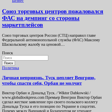
Бизнес
Союз торговых центров пожаловался
ФАС на демпинг со стороны
маркетплейсов
Союз торговых центров России (СТЦ) направил главе
Федеральной антимонопольной службы (ФАС) Максиму
Шаскольскому жалобу на ценовой…
Поиск
Поиск
Политика
Личная неприязнь. Туск цепляет Венгрию,
чтобы спасти себя, Орбан не молчит
Виктор Орбан и Дональд Туск. / Wiktor Dabkowski /
www.globallookpress.com Премьер Венгрии Виктор Орбан
сделал жесткое заявление про своего польского коллегу
Дональда Туска и его позицию по Украине в соцсетях.
Почему между Варшавой и Будапештом не утихают