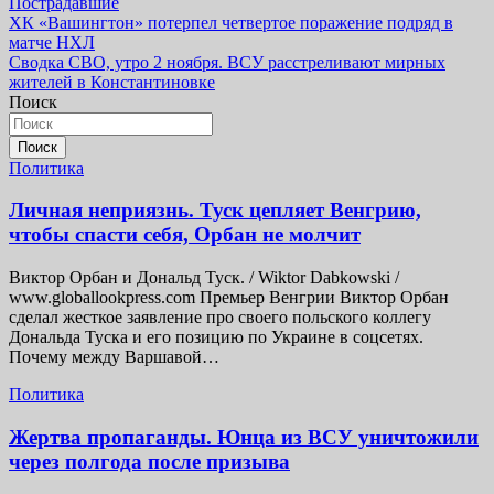
Пострадавшие
Навигация
ХК «Вашингтон» потерпел четвертое поражение подряд в
матче НХЛ
по
Сводка СВО, утро 2 ноября. ВСУ расстреливают мирных
записям
жителей в Константиновке
Поиск
Поиск
Политика
Личная неприязнь. Туск цепляет Венгрию,
чтобы спасти себя, Орбан не молчит
Виктор Орбан и Дональд Туск. / Wiktor Dabkowski /
www.globallookpress.com Премьер Венгрии Виктор Орбан
сделал жесткое заявление про своего польского коллегу
Дональда Туска и его позицию по Украине в соцсетях.
Почему между Варшавой…
Политика
Жертва пропаганды. Юнца из ВСУ уничтожили
через полгода после призыва