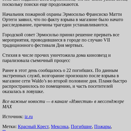
поскольку поиски еще продолжаются.
Начальник пожарной охраны Эрмосильо Франсиско Матти
Ортеги заявил, что по факту взрыва в магазине было начато
расследование, причины трагедии устанавливаются.
Городской совет Эрмосильо принял решение прервать все
мероприятия, проводившиеся в городе по случаю VII
традиционного фестиваля Дня мертвых.
Стихия в числе прочих уничтожила дома кинозвезд и
парализовала съемочный процесс
Ранее в этот день сообщалось о 22 погибших. По данным
экстренных служб, возгорание произошло после взрыва в
магазине сети Waldo’s во второй половине дня. Пламя быстро
распространилось по помещению, и часть посетителей
оказалась в ловушке.
Все важные новости — в канале «Известия» в мессенджере
МАХ
Источник:
iz.ru
Метки:
Красный Крест
,
Мексика
,
Погибшие
,
Пожары
,