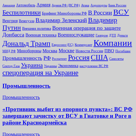
Армия
Автомобиль
Армия РФ (ВС РФ)
Банк России
Авиация
Атака
Аэропорты
ВСУ
Беспилотники
В России
Брифинг Минобороны РФ
Владимир
Владимир Зеленский
Венгрия
Венесуэла
Путин
Военная операция по защите
Внешняя политика
Донбасса
Военнослужащие
Военная техника
Газпром
ДТП
Деньги
Компании
Дональд Трамп
Евросоюз (ЕС)
Коммерсант
Москве
Минобороны
Москва
ПВО
Новости России
МИД РФ
Погибшие
Россия
США
РФ
Промышленность
Роспатент
Самолеты
Украина
Экономика
Сектор Газа
Украины
наступление ВС РФ
спецоперация на Украине
Промышленность
Промышленность
«Противник выбит из опорного пункта»: ВС РФ
завершают зачистку от ВСУ в Гнатовке и Роге в
районе Красноармейска
Промышленность