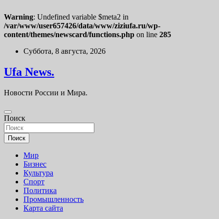
Warning
: Undefined variable $meta2 in
/var/www/user657426/data/www/ziziufa.ru/wp-
content/themes/newscard/functions.php
on line
285
Перейти
Суббота, 8 августа, 2026
к
содержимому
Ufa News.
Новости России и Мира.
Поиск
Поиск
Мир
Бизнес
Культура
Спорт
Политика
Промышленность
Карта сайта