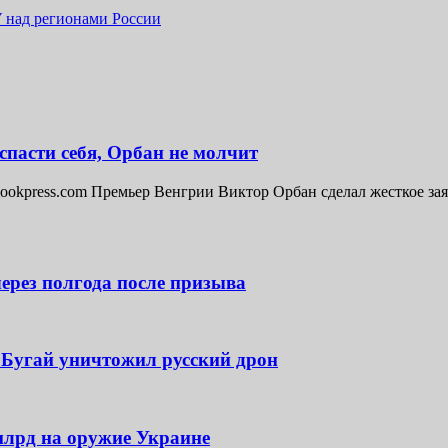
 над регионами России
спасти себя, Орбан не молчит
lookpress.com Премьер Венгрии Виктор Орбан сделал жесткое зая
рез полгода после призыва
 Бугай уничтожил русский дрон
млрд на оружие Украине