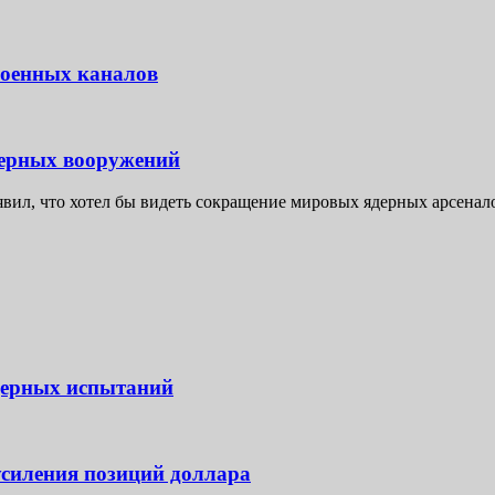
военных каналов
дерных вооружений
ил, что хотел бы видеть сокращение мировых ядерных арсеналов
дерных испытаний
силения позиций доллара