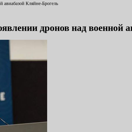
ой авиабазой Кляйне-Брогель
оявлении дронов над военной 