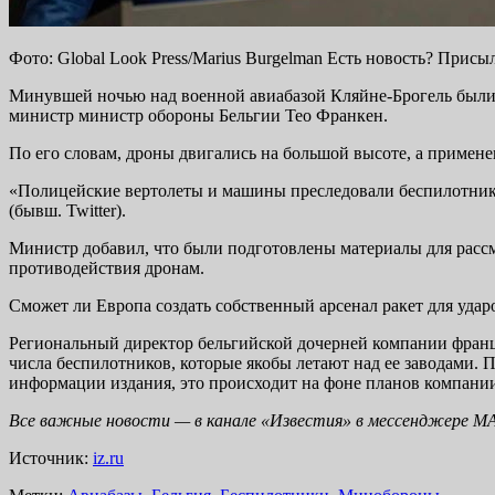
Фото: Global Look Press/Marius Burgelman Есть новость? Присы
Минувшей ночью над военной авиабазой Кляйне-Брогель были
министр министр обороны Бельгии Тео Франкен.
По его словам, дроны двигались на большой высоте, а примен
«Полицейские вертолеты и машины преследовали беспилотники,
(бывш. Twitter).
Министр добавил, что были подготовлены материалы для рассм
противодействия дронам.
Сможет ли Европа создать собственный арсенал ракет для удар
Региональный директор бельгийской дочерней компании француз
числа беспилотников, которые якобы летают над ее заводами. 
информации издания, это происходит на фоне планов компании
Все важные новости — в канале «Известия» в мессенджере
М
Источник:
iz.ru