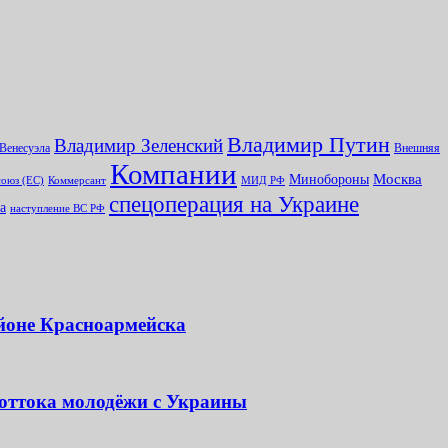
Владимир Путин
Владимир Зеленский
Венесуэла
Внешняя
Компании
Минобороны
Москва
оюз (ЕС)
Коммерсант
МИД РФ
спецоперация на Украине
а
наступление ВС РФ
айоне Красноармейска
 оттока молодёжи с Украины