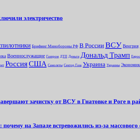
ключили электричество
ВСУ
спилотники
В России
Брифинг Минобороны РФ
Венгрия
Дональд Трамп
Военнослужащие
ика
Газпром
ДТП
Деньги
Еврос
Россия
США
Украина
Экономик
Сектор Газа
Украины
ент
Самолеты
авершают зачистку от ВСУ в Гнатовке и Роге в р
 почему на Западе встревожились из-за массового