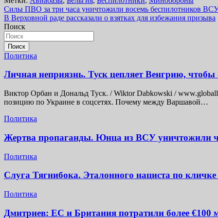
Метки:
Авиабазы
,
Бельгия
,
Беспилотники
,
Минобороны
Навигация
Силы ПВО за три часа уничтожили восемь беспилотников ВСУ
В Верховной раде рассказали о взятках для избежания призыва
по
Поиск
записям
Поиск
Политика
Личная неприязнь. Туск цепляет Венгрию, чтобы 
Виктор Орбан и Дональд Туск. / Wiktor Dabkowski / www.global
позицию по Украине в соцсетях. Почему между Варшавой…
Политика
Жертва пропаганды. Юнца из ВСУ уничтожили че
Политика
Слуга Тягнибока. Эталонного нациста по кличке
Политика
Дмитриев: ЕС и Британия потратили более €100 