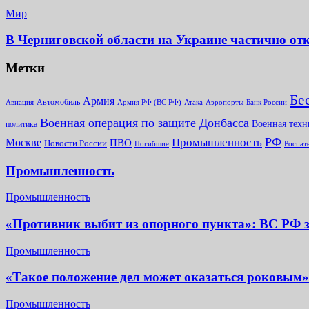
Мир
В Черниговской области на Украине частично от
Метки
Бе
Армия
Автомобиль
Армия РФ (ВС РФ)
Банк России
Авиация
Атака
Аэропорты
Военная операция по защите Донбасса
Военная техн
политика
РФ
Промышленность
Москве
ПВО
Новости России
Погибшие
Роспат
Промышленность
Промышленность
«Противник выбит из опорного пункта»: ВС РФ з
Промышленность
«Такое положение дел может оказаться роковым»:
Промышленность