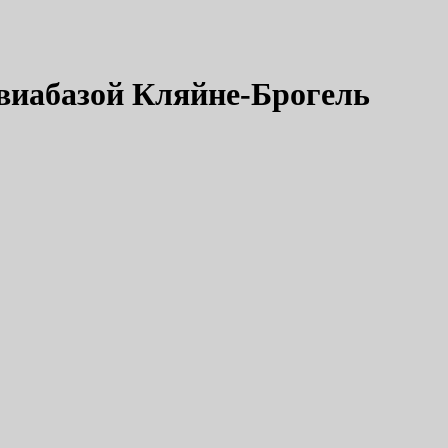
авиабазой Кляйне-Брогель