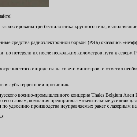
лайте!
 зафиксированы три беспилотника крупного типа, выполнявшие
енные средства радиоэлектронной борьбы (РЭБ) оказались «неэ
 но потеряли их после нескольких километров пути к северу. 
отрения этого инцидента на совете министров, и отметил необ
ов вглубь территории противника
ского военно-промышленного концерна Thales Belgium Ален Кевр
По его словам, компания предприняла «значительные усилия» для
 по удвоению производства неуправляемых ракет с лазерным нав
АХ