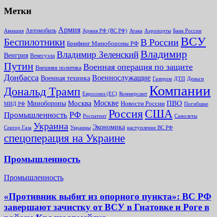
Метки
Армия
Автомобиль
Армия РФ (ВС РФ)
Банк России
Авиация
Атака
Аэропорты
ВСУ
Беспилотники
В России
Брифинг Минобороны РФ
Владимир
Владимир Зеленский
Венгрия
Венесуэла
Путин
Военная операция по защите
Внешняя политика
Донбасса
Военнослужащие
Военная техника
Газпром
ДТП
Деньги
Компании
Дональд Трамп
Евросоюз (ЕС)
Коммерсант
Москве
Минобороны
Москва
ПВО
Новости России
МИД РФ
Погибшие
Россия
США
РФ
Промышленность
Роспатент
Самолеты
Украина
Экономика
Сектор Газа
Украины
наступление ВС РФ
спецоперация на Украине
Промышленность
Промышленность
«Противник выбит из опорного пункта»: ВС РФ
завершают зачистку от ВСУ в Гнатовке и Роге в