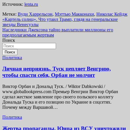
Источник:
lenta.ru
Метки:
Вуди Харрельсон
,
Мэттью Макконахи
,
Николас Кейдж
Навигация
«Картель солнц». Что утаил Трамп, глядя на генеральские
звезды Венесуэлы
по
Наследники Джексона тайно выплатили миллионы его
записям
предполагаемым жертвам
Поиск
Поиск
Политика
Личная неприязнь. Туск цепляет Венгрию,
чтобы спасти себя, Орбан не молчит
Виктор Орбан и Дональд Туск. / Wiktor Dabkowski /
www.globallookpress.com Премьер Венгрии Виктор Орбан
сделал жесткое заявление про своего польского коллегу
Дональда Туска и его позицию по Украине в соцсетях.
Почему между Варшавой…
Политика
Жертва пропаганды. Юнца из ВСУ уничтожили