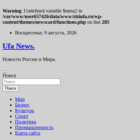
Warning
: Undefined variable $meta2 in
/var/www/user657426/data/www/ziziufa.ru/wp-
content/themes/newscard/functions.php
on line
285
Перейти
Воскресенье, 9 августа, 2026
к
содержимому
Ufa News.
Новости России и Мира.
Поиск
Поиск
Мир
Бизнес
Культура
Спорт
Политика
Промышленность
Карта сайта